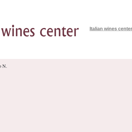
Italian wines cente
o N.