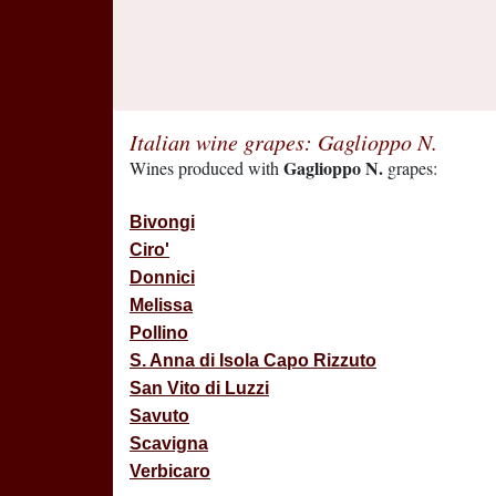
Italian wine grapes: Gaglioppo N.
Gaglioppo N.
Wines produced with
grapes:
Bivongi
Ciro'
Donnici
Melissa
Pollino
S. Anna di Isola Capo Rizzuto
San Vito di Luzzi
Savuto
Scavigna
Verbicaro